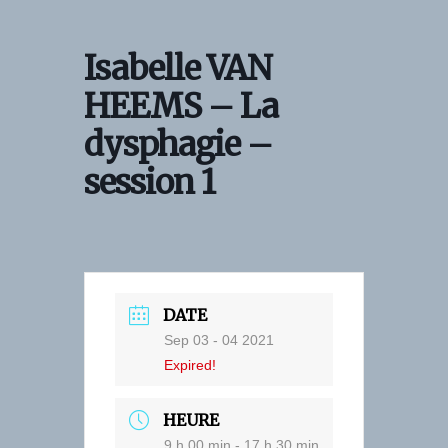
Skip
to
Isabelle VAN
content
HEEMS – La
dysphagie –
session 1
DATE
Sep 03 - 04 2021
Expired!
HEURE
9 h 00 min - 17 h 30 min