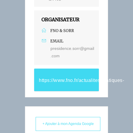
ORGANISATEUR
FNO & SORR
EMAIL
presidence.sorr@gmail
.com
https://www.fno.fr/actualites/pratiques-
professionnelles/les-
assises-de-
lorthophonie-2021-sont-
+ Ajouter à mon Agenda Google