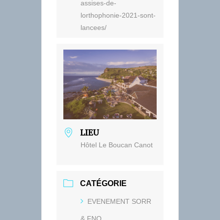
assises-de-
lorthophonie-2021-sont-
lancees/
LIEU
Hôtel Le Boucan Canot
CATÉGORIE
EVENEMENT SORR
& FNO