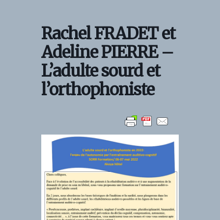
Skip
to
Rachel FRADET et
content
Adeline PIERRE –
L’adulte sourd et
l’orthophoniste