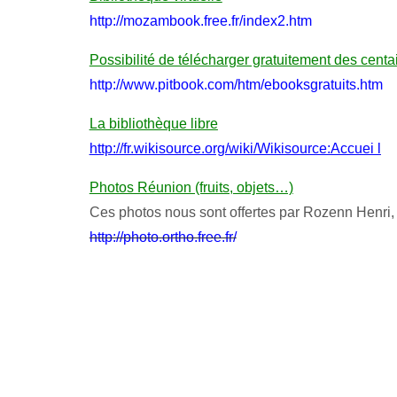
http://mozambook.free.fr/index2.htm
Possibilité de télécharger gratuitement des cen
http://www.pitbook.com/htm/ebooksgratuits.htm
La bibliothèque libre
http://fr.wikisource.org/wiki/Wikisource:Accuei l
Photos Réunion (fruits, objets…)
Ces photos nous sont offertes par Rozenn Henri,
http://photo.ortho.free.fr/