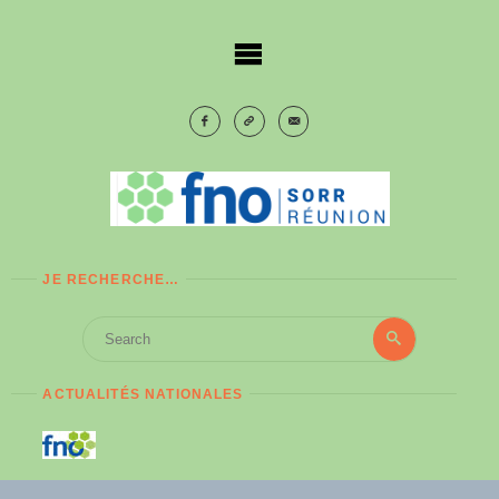
Skip
to
content
JE RECHERCHE…
Search
Search
for:
ACTUALITÉS NATIONALES