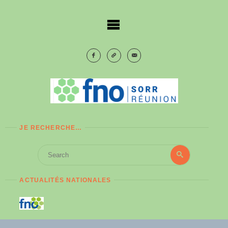
Skip
to
content
JE RECHERCHE…
Search
Search
for:
ACTUALITÉS NATIONALES