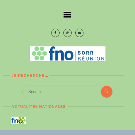
Skip
to
content
JE RECHERCHE…
Search
Search
for:
ACTUALITÉS NATIONALES