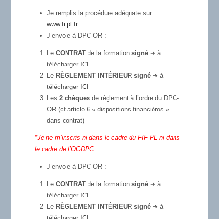
Je remplis la procédure adéquate sur
www.fifpl.fr
J’envoie à DPC-OR :
Le
CONTRAT
de la formation
signé
➔ à
télécharger
ICI
Le
RÈGLEMENT INTÉRIEUR
signé
➔ à
télécharger
ICI
Les
2 ch
èques
de règlement à
l’ordre du DPC-
OR
(cf article 6 « dispositions financières »
dans contrat)
*Je ne m’inscris ni dans le cadre du FIF-PL ni dans
le cadre de l’OGDPC :
J’envoie à DPC-OR :
Le
CONTRAT
de la formation
signé
➔ à
télécharger
ICI
Le
RÈGLEMENT INTÉRIEUR
signé
➔ à
télécharger
ICI