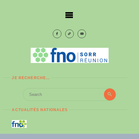
Skip
to
content
JE RECHERCHE…
Search
Search
for:
ACTUALITÉS NATIONALES