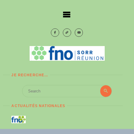
Skip
to
content
JE RECHERCHE…
Search
Search
for:
ACTUALITÉS NATIONALES