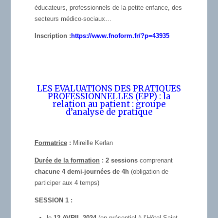
éducateurs, professionnels de la petite enfance, des
secteurs médico-sociaux…
Inscription :
https://www.fnoform.fr/?p=
43935
LES EVALUATIONS DES PRATIQUES
PROFESSIONNELLES (EPP) : la
relation au patient : groupe
d’analyse de pratique
Formatrice
:
Mireille Kerlan
Durée de la formation
: 2 sessions
comprenant
chacune 4 demi-journées de 4h
(obligation de
participer aux 4 temps)
SESSION 1 :
le
12 AVRIL 2024
(en présentiel à l’Hôtel Saint