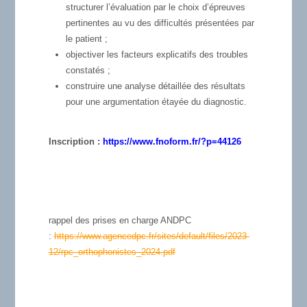
structurer l’évaluation par le choix d’épreuves
pertinentes au vu des difficultés présentées par
le patient ;
objectiver les facteurs explicatifs des troubles
constatés ;
construire une analyse détaillée des résultats
pour une argumentation étayée du diagnostic.
Inscription :
https://www.fnoform.fr/?p=
44126
rappel des prises en charge ANDPC
:
https://www.agencedpc.fr/sites/default/files/2023-
12/rpc_orthophonistes_2024.pdf