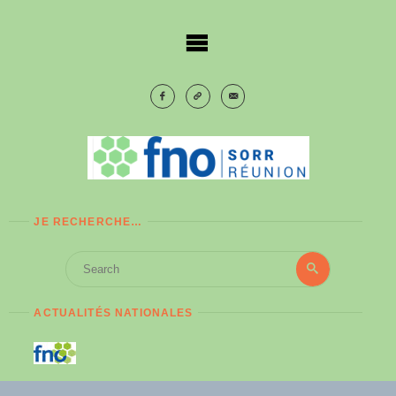
Skip
to
content
JE RECHERCHE…
Search
Search
for:
ACTUALITÉS NATIONALES