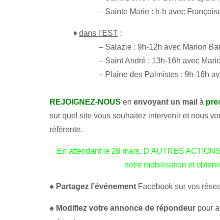
– Sainte Marie : h-h avec Françoise
♦
dans l’EST
:
– Salazie : 9h-12h avec Marion Bau
– Saint André : 13h-16h avec Marion
– Plaine des Palmistes : 9h-16h ave
REJOIGNEZ-NOUS
en
envoyant un mail
à
pre
sur quel site vous souhaitez intervenir et nous v
référente.
En attendant le 28 mars, D’AUTRES ACTIONS
notre mobilisation et obteni
♠
Partagez l’événement
Facebook sur vos rése
♠
Modifiez votre annonce de répondeur
pour a