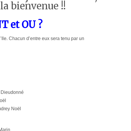
 la bienvenue !!
 et OU ?
l’Ile. Chacun d’entre eux
sera tenu par un
Dieudonné
oël
rey Noël
arin