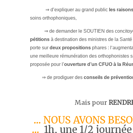
⇒
d’expliquer au grand public
les raison
s
oins orthophoniques,
⇒ de d
emander le SOUTIEN des concitoye
pétitions
à destination des ministres de la Sant
porte sur
deux propositions
phares : l‘augmenta
une meilleure rémunération des orthophonistes s
proposée pour l’
ouverture d’un CFUO à la Réu
⇒ de prodiguer des
conseils de préventio
Mais pour
RENDRE
… NOUS AVONS BESO
…
1h, une 1/2 journée 