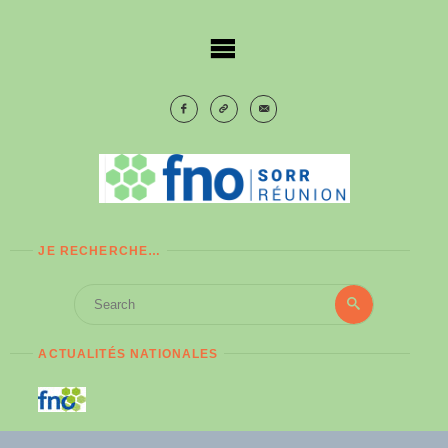
Skip
to
content
JE RECHERCHE…
Search
Search
for:
ACTUALITÉS NATIONALES