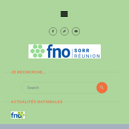
Skip
to
content
JE RECHERCHE…
Search
Search
for:
ACTUALITÉS NATIONALES