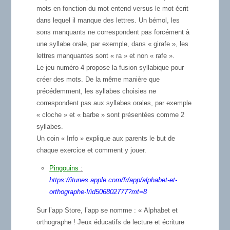
mots en fonction du mot entend versus le mot écrit
dans lequel il manque des lettres. Un bémol, les
sons manquants ne correspondent pas forcément à
une syllabe orale, par exemple, dans « girafe », les
lettres manquantes sont « ra » et non « rafe ».
Le jeu numéro 4
propose la fusion syllabique pour
créer des mots. De la même manière que
précédemment, les syllabes choisies ne
correspondent pas aux syllabes orales, par exemple
« cloche » et « barbe » sont présentées comme 2
syllabes.
Un coin « Info » explique aux parents le but de
chaque exercice et comment y jouer.
Pingouins
:
https://itunes.apple.com/fr/app/alphabet-et-
orthographe-!/id506802777?mt=8
Sur l’app Store, l’app se nomme : « Alphabet et
orthographe ! Jeux éducatifs de lecture et écriture