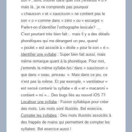
son » , donc trouver dans quel mot j’entends « o »
mais là , je ne comprends pas pourquoi
« chausson » et « saucisson » ne contient pas le
son « o » comme dans « zéro » ou « escargot ».
Parle-t-on d’identifier l’orthographe lexicale? …
C’est pourtant très bien fait… mais il y a des détails
phonétiques qui me dérangent un peu, quand
« poulet » est associé à « étoile » pour le son « é ».
Identifier une syllabe
: Super bien fait aussi, mais
même remarque quant à la phonétique. Pour moi,
j’entends la même syllabe ⁄so ⁄ dans « saucisson »
que dans « seau, pinceau ». Mais dans ce jeu, ce
n’est pas la même. Et par exemple, « ventilateur »
est sensé contenir la syllabe « di » et « macaroni »
contient « mi »… Des bugs liés au nouvel iOS 7?
Localiser une syllabe
: Fusion syllabique pour créer
des mots. Les mots sont illustrés. Bel exercice.
Compter les syllabes
: Des mots illustrés associés à
des frappés de mains qui permettent de compter les
syllabes. Bel exercice aussi !