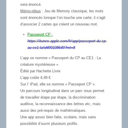
sera énoncé.
Mémo-rébus
: Jeu de Memory classique, les mots
sont énoncés lorsque l’on touche une carte; il s’agit
d’associer 2 cartes qui créent un nouveau mot.
Passeport CP
:
https://itunes.apple.com/fr/app/passeport-du-cp-
au-ce1-la/id490108649?mt=8
L’app se nomme « Passeport du CP au CE1 : La
créature mystérieuse »
Édité par Hachette Livre
L’app coûte 4,49 €
Sur l’ iPad, elle se nomme « Passeport CP ».
Un parcours longitudinal dans un parc nous permet
de travailler étape par étape, la discrimination
auditive, la reconnaissance des lettres etc, mais
aussi des pré-requis de mathématiques.
Une app assez bien faite, scolaire, mais sans
possibilité d’ouvrir plusieurs profils.