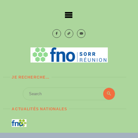
Skip
to
content
JE RECHERCHE…
Search
Search
for:
ACTUALITÉS NATIONALES