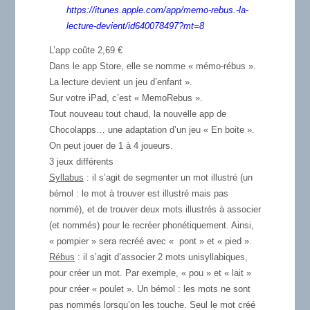
https://itunes.apple.com/app/memo-rebus.-la-
lecture-devient/id640078497?mt=8
L’app coûte 2,69 €
Dans le app Store, elle se nomme « mémo-rébus ».
La lecture devient un jeu d’enfant ».
Sur votre iPad, c’est « MemoRebus ».
Tout nouveau tout chaud, la nouvelle app de
Chocolapps… une adaptation d’un jeu « En boite ».
On peut jouer de 1 à 4 joueurs.
3 jeux différents
Syllabus
: il s’agit de segmenter un mot illustré (un
bémol : le mot à trouver est illustré mais pas
nommé), et de trouver deux mots illustrés à associer
(et nommés) pour le recréer phonétiquement. Ainsi,
« pompier » sera recréé avec « pont » et « pied ».
Rébus
: il s’agit d’associer 2 mots unisyllabiques,
pour créer un mot. Par exemple, « pou » et « lait »
pour créer « poulet ». Un bémol : les mots ne sont
pas nommés lorsqu’on les touche. Seul le mot créé