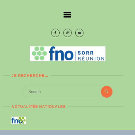
Skip
to
content
JE RECHERCHE…
Search
Search
for:
ACTUALITÉS NATIONALES