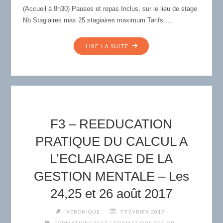
(Accueil à 8h30) Pauses et repas Inclus, sur le lieu de stage
Nb Stagiaires max 25 stagiaires maximum Tarifs …
"F1
LIRE LA SUITE
–
LA
DÉGLUTITION
ATYPIQUE
PRIMAIRE
–
F3 – REEDUCATION
1°MAI
2017"
PRATIQUE DU CALCUL A
L’ECLAIRAGE DE LA
GESTION MENTALE – Les
24,25 et 26 août 2017
VERONIQUE
7 FÉVRIER 2017
/