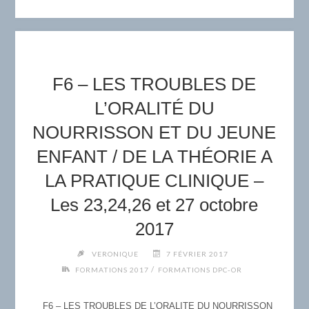
REEDUCATION
DU
LANGAGE
ÉCRIT
A
F6 – LES TROUBLES DE
L’ÉCLAIRAGE
DE
L’ORALITÉ DU
LA
NOURRISSON ET DU JEUNE
GESTION
MENTALE
ENFANT / DE LA THÉORIE A
–
LA PRATIQUE CLINIQUE –
LES
2,3
Les 23,24,26 et 27 octobre
ET
2017
4
OCTOBRE
VERONIQUE
7 FÉVRIER 2017
2017"
/
FORMATIONS 2017
FORMATIONS DPC-OR
F6 – LES TROUBLES DE L’ORALITE DU NOURRISSON