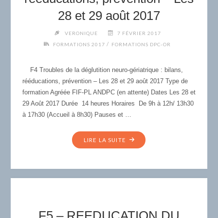
GESTION
MENTALE
28 et 29 août 2017
–
VERONIQUE
7 FÉVRIER 2017
LES
/
FORMATIONS 2017
FORMATIONS DPC-OR
24,25
ET
26
F4 Troubles de la déglutition neuro-gériatrique : bilans,
AOÛT
rééducations, prévention – Les 28 et 29 août 2017 Type de
2017"
formation Agréée FIF-PL ANDPC (en attente) Dates Les 28 et
29 Août 2017 Durée 14 heures Horaires De 9h à 12h/ 13h30
à 17h30 (Accueil à 8h30) Pauses et …
"F4
LIRE LA SUITE
–
TROUBLES
DE
LA
DÉGLUTITION
NEURO-
F5 – REEDUCATION DU
GÉRIATRIQUE