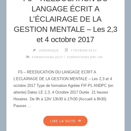
:
LANGAGE ÉCRIT A
BILANS,
L’ÉCLAIRAGE DE LA
RÉÉDUCATIONS,
PRÉVENTION
GESTION MENTALE – Les 2,3
–
et 4 octobre 2017
LES
28
VERONIQUE
7 FÉVRIER 2017
ET
/
FORMATIONS 2017
FORMATIONS DPC-OR
29
AOÛT
F5 – REEDUCATION DU LANGAGE ECRIT A
2017"
L’ECLAIRAGE DE LA GESTION MENTALE – Les 2,3 et 4
octobre 2017 Type de formation Agréée FIF-PL ANDPC (en
attente) Dates LE 2,3, 4 Octobre 2017 Durée 21 heures
Horaires De 9h à 12h/ 13h30 à 17h30 (Accueil à 8h30)
Pauses …
"F5
LIRE LA SUITE
–