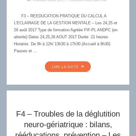
FORMATIONS 2017
FORMATIONS DPC-OR
F3 – REEDUCATION PRATIQUE DU CALCUL A
L’ECLAIRAGE DE LA GESTION MENTALE – Les 24,25 et
26 août 2017 Type de formation Agréée FIF-PL ANDPC (en
attente) Dates 24,25,26 AOUT 2017 Durée 21 heures
Horaires De 9h à 12h/ 13h30 à 17h30 (Accueil à 8h30)
Pauses et …
"F3
LIRE LA SUITE
–
REEDUCATION
PRATIQUE
DU
CALCUL
A
F4 – Troubles de la déglutition
L’ECLAIRAGE
DE
neuro-gériatrique : bilans,
LA
rééducations, prévention – Les