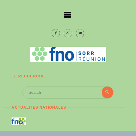
Skip
to
content
JE RECHERCHE…
Search
Search
for:
ACTUALITÉS NATIONALES