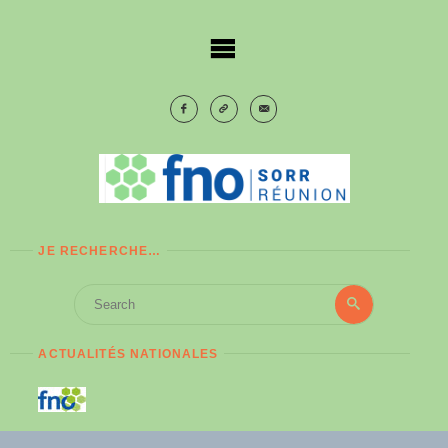
Skip
to
content
JE RECHERCHE…
Search
Search
for:
ACTUALITÉS NATIONALES