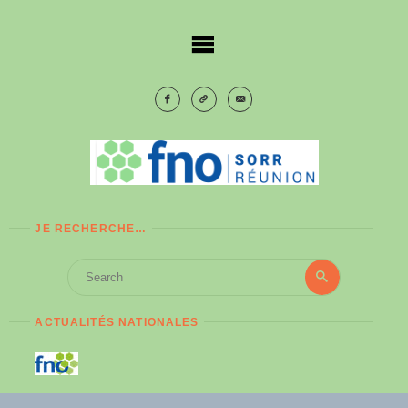
Skip
to
content
JE RECHERCHE…
Search
Search
for:
ACTUALITÉS NATIONALES