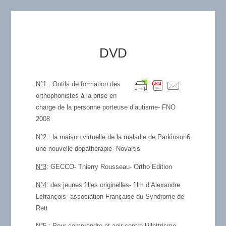
DVD
N°1
: Outils de formation des
orthophonistes à la prise en
charge de la personne porteuse d’autisme- FNO
2008
N°2
: la maison virtuelle de la maladie de Parkinson6
une nouvelle dopathérapie- Novartis
N°3
: GECCO- Thierry Rousseau- Ortho Edition
N°4
: des jeunes filles originelles- film d’Alexandre
Lefrançois- association Française du Syndrome de
Rett
N°5
: Pour comprendre et agir contre l’illettrisme