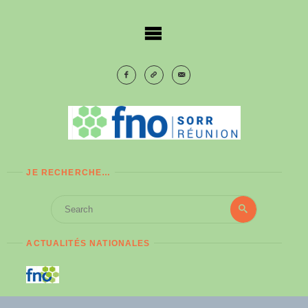
Skip
to
content
JE RECHERCHE…
Search
Search
for:
ACTUALITÉS NATIONALES