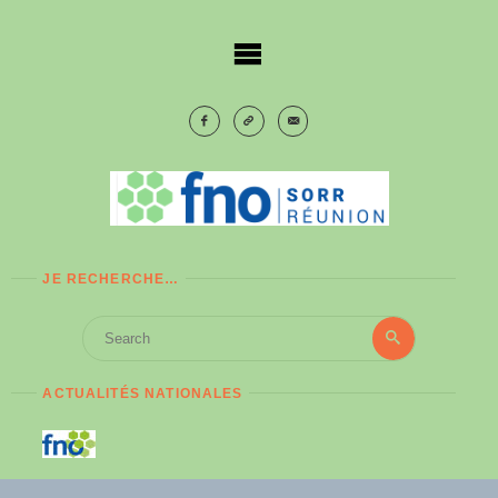
Skip
to
content
JE RECHERCHE…
Search
Search
for:
ACTUALITÉS NATIONALES