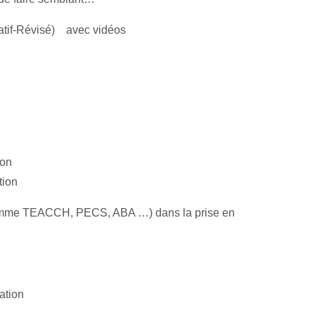
atif-Révisé) avec vidéos
ion
tion
ogramme TEACCH, PECS, ABA
…)
dans la prise en
ation