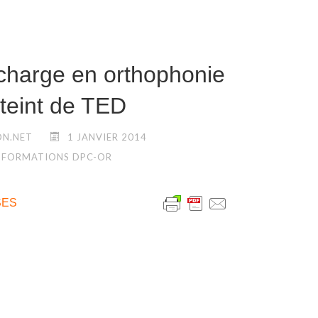
 charge en orthophonie
tteint de TED
N.NET
1 JANVIER 2014
FORMATIONS DPC-OR
SES