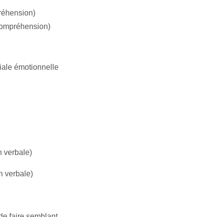
réhension)
compréhension)
ciale émotionnelle
n verbale)
n verbale)
u de faire semblant…