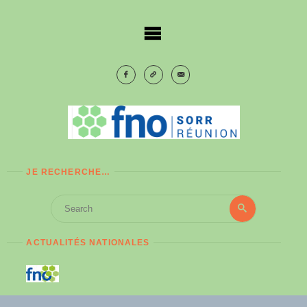
Skip
to
content
JE RECHERCHE…
Search
Search
for:
ACTUALITÉS NATIONALES