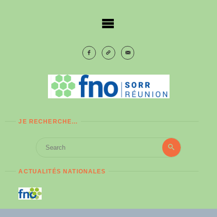
Skip
to
content
JE RECHERCHE…
Search
Search
for:
ACTUALITÉS NATIONALES