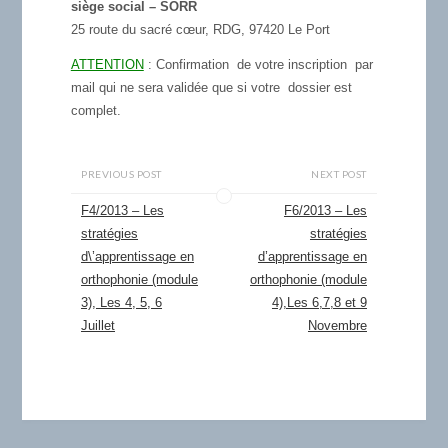
siège social – SORR
25 route du sacré cœur, RDG, 97420 Le Port
ATTENTION
: Confirmation de votre inscription par
mail qui ne sera
validée
que si votre
dossier est
complet
.
PREVIOUS POST
NEXT POST
F4/2013 – Les
F6/2013 – Les
stratégies
stratégies
d\’apprentissage en
d’apprentissage en
orthophonie (module
orthophonie (module
3), Les 4, 5, 6
4),Les 6,7,8 et 9
Juillet
Novembre