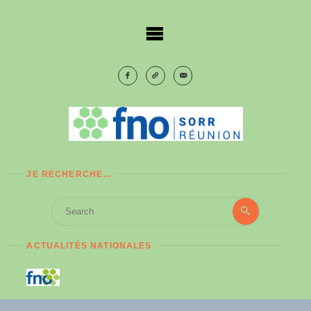
Skip
to
content
JE RECHERCHE…
Search
Search
for:
ACTUALITÉS NATIONALES