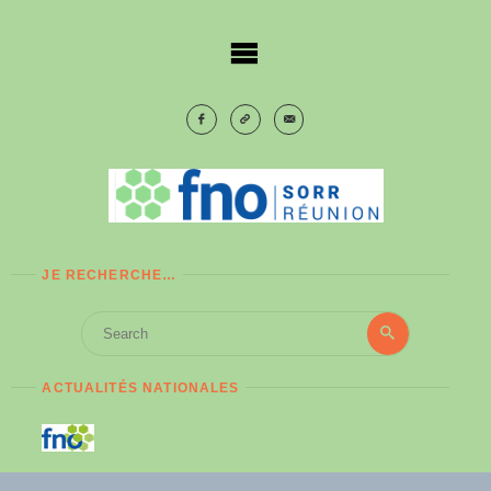
Skip
to
content
JE RECHERCHE…
Search
Search
for:
ACTUALITÉS NATIONALES