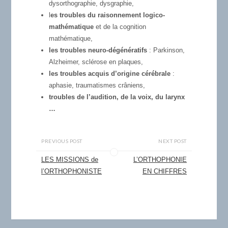
dysorthographie, dysgraphie,
l
es troubles du raisonnement logico-
mathématique
et de la cognition
mathématique,
les troubles neuro-dégénératifs
: Parkinson,
Alzheimer, sclérose en plaques,
les troubles acquis d’origine cérébrale
:
aphasie, traumatismes crâniens,
troubles de l’audition, de la voix, du larynx
…
PREVIOUS POST
NEXT POST
LES MISSIONS de
L’ORTHOPHONIE
l’ORTHOPHONISTE
EN CHIFFRES