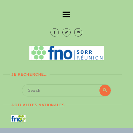
Skip
to
content
JE RECHERCHE…
Search
Search
for:
ACTUALITÉS NATIONALES