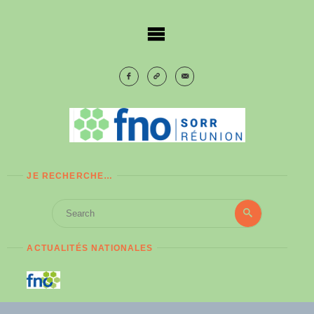
Skip
to
content
JE RECHERCHE…
Search
Search
for:
ACTUALITÉS NATIONALES