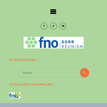
Skip
to
content
JE RECHERCHE…
Search
Search
for:
ACTUALITÉS NATIONALES