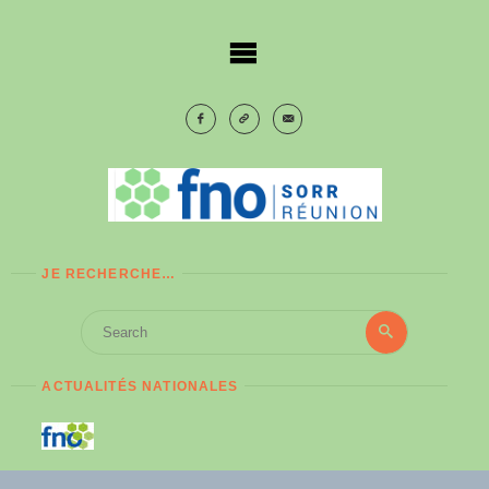
Skip
to
content
JE RECHERCHE…
Search
Search
for:
ACTUALITÉS NATIONALES