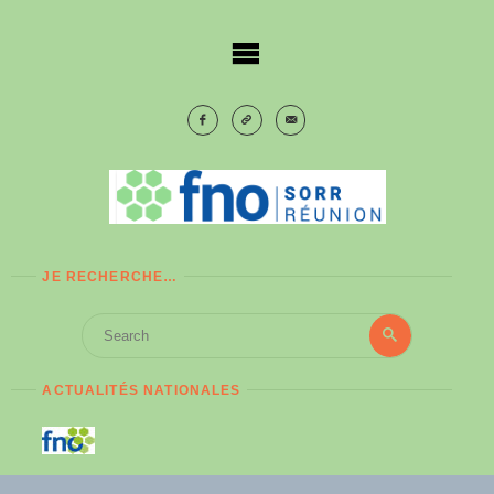
Skip
to
content
JE RECHERCHE…
Search
Search
for:
ACTUALITÉS NATIONALES