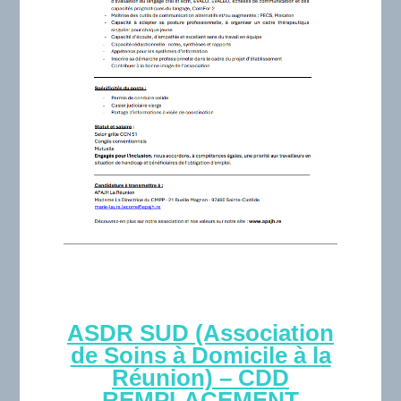
ASDR SUD (Association
de Soins à Domicile à la
Réunion) – CDD
REMPLACEMENT