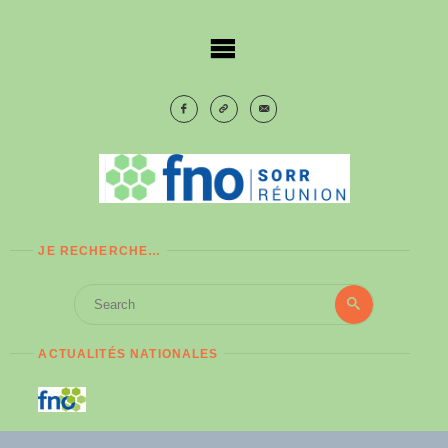
Skip
to
content
JE RECHERCHE…
Search
Search
for:
ACTUALITÉS NATIONALES