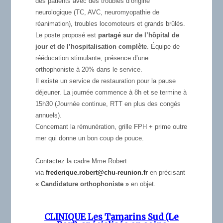
des patients avec des troubles d’origine
neurologique (TC, AVC, neuromyopathie de
réanimation), troubles locomoteurs et grands brûlés.
Le poste proposé est
partagé sur de l’hôpital de
jour et de l’hospitalisation complète
. Équipe de
rééducation stimulante, présence d’une
orthophoniste à 20% dans le service.
Il existe un service de restauration pour la pause
déjeuner. La journée commence à 8h et se termine à
15h30 (Journée continue, RTT en plus des congés
annuels).
Concernant la rémunération, grille FPH + prime outre
mer qui donne un bon coup de pouce.
Contactez la cadre Mme Robert
via
frederique.robert@chu-reunion.
fr
en précisant
« Candidature orthophoniste »
en objet.
CLINIQUE Les Tamarins Sud (Le