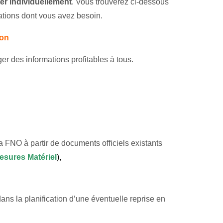
er individuellement
. Vous trouverez ci-dessous
ations dont vous avez besoin.
ion
er des informations profitables à tous.
 FNO à partir de documents officiels existants
esure
s
Matériel
),
ans la planification d’une éventuelle reprise en