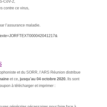
S-CoV-2,
 contre ce virus,
ar l’assurance maladie.
Texte=
JORFTEXT000042041217&
S
ophoniste et du SORR, l’ARS Réunion distribue
maine
et ce,
jusqu’au 04 octobre 2020.
Ils sont
coupon à télécharger et imprimer :
esures générales nécessaires pour faire face à