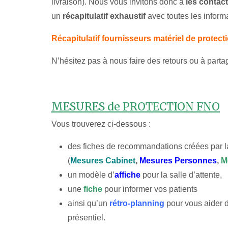
livraison). Nous vous invitons donc à
les contact
un
récapitulatif exhaustif
avec toutes les inform
Récapitulatif fournisseurs matériel de protect
N’hésitez pas à nous faire des retours ou à partag
MESURES de PROTECTION FNO
Vous trouverez ci-dessous :
des fiches de recommandations créées par la
(
Mesures Cabinet
,
Mesures Personnes
,
M
un modèle d’
affiche
pour la salle d’attente,
une
fiche
pour informer vos patients
ainsi qu’un
rétro-planning
pour vous aider d
présentiel.