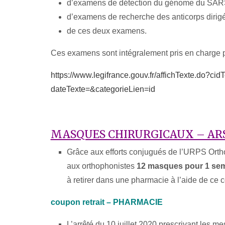
d’examens de détection du génome du SAR
d’examens de recherche des anticorps dirigés
de ces deux examens.
Ces examens sont intégralement pris en charge p
https://www.legifrance.gouv.
fr/affichTexte.do?cid
dateTexte=&categorieLien=id
MASQUES CHIRURGICAUX – AR
Grâce aux efforts conjugués de l’URPS Orth
aux orthophonistes
12 masques pour 1 se
à retirer dans une pharmacie à l’aide de ce 
coupon retrait – PHARMACIE
L’arrêté du 10 juillet 2020 prescrivant les m