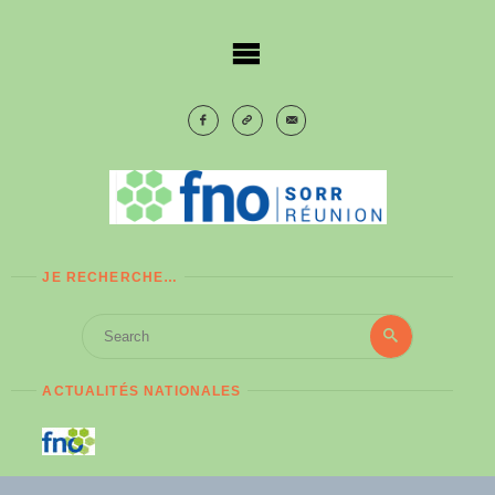
Skip
to
content
JE RECHERCHE…
Search
Search
for:
ACTUALITÉS NATIONALES