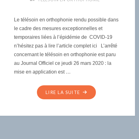
Le télésoin en orthophonie rendu possible dans
le cadre des mesures exceptionnelles et
temporaires liées à l’épidémie de COVID-19
n’hésitez pas à lire l’article complet ici L’arrêté
concernant le télésoin en orthophonie est paru
au Journal Officiel ce jeudi 26 mars 2020 : la
mise en application est …
"TÉLÉSOIN
LIRE LA SUITE
EN
ORTHOPHONIE
DANS
LE
CADRE