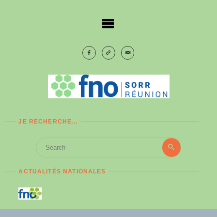
Skip
to
content
JE RECHERCHE…
Search
Search
for:
ACTUALITÉS NATIONALES