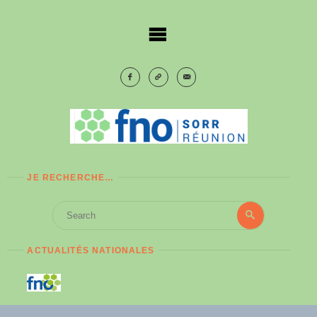
Skip
to
content
JE RECHERCHE…
Search
Search
for:
ACTUALITÉS NATIONALES