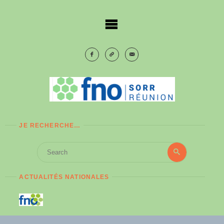
Skip
to
content
JE RECHERCHE…
Search
Search
for:
ACTUALITÉS NATIONALES