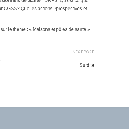
ssionnels de Santé
– URPS/ Qu’est-ce que
par CGSS? Quelles actions ?prospectives et
il
sur le thème : « Maisons et pôles de santé »
NEXT POST
Surdité