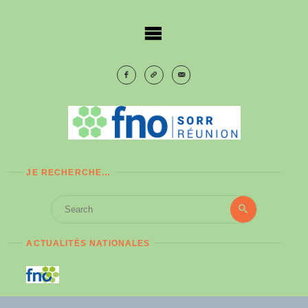
Skip
to
content
JE RECHERCHE…
Search
Search
for:
ACTUALITÉS NATIONALES