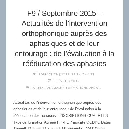
EDUCATION
THÉRAPEUTIQUE
F9 / Septembre 2015 –
DU
PATIENT
Actualités de l’intervention
ET
orthophonique auprès des
ORTHOPHONIE"
aphasiques et de leur
entourage : de l’évaluation à la
rééducation des aphasies
FORMATION@SORR-REUNION.NET
8 FÉVRIER 2015
/
FORMATIONS 2015
FORMATIONS DPC-OR
Actualités de l’intervention orthophonique auprès des
aphasiques et de leur entourage : de l’évaluation à la
rééducation des aphasies INSCRIPTIONS OUVERTES
Type de formation Agréée FIF-PL / inscrite OGDPC Dates
Samedi 12, lundi 14 & mardi 15 septembre 2015 Durée