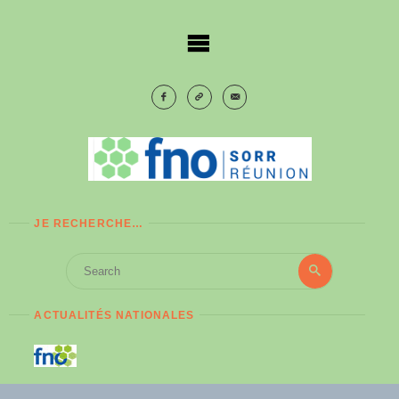
Skip
to
content
JE RECHERCHE…
Search
Search
for:
ACTUALITÉS NATIONALES