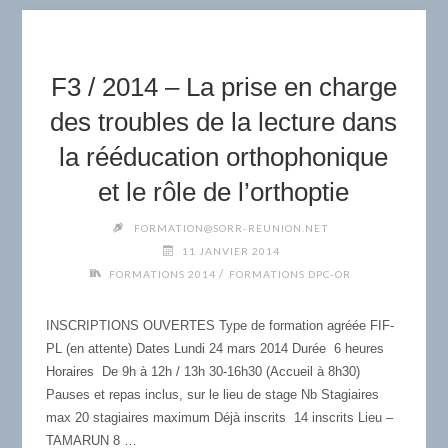
LA
RÉÉDUCATION
DE
F3 / 2014 – La prise en charge
L’ORTHOGRAPHE
LEXICALE
des troubles de la lecture dans
CHEZ
la rééducation orthophonique
L’ENFANT,
L’ADOLESCENT
et le rôle de l’orthoptie
ET
FORMATION@SORR-REUNION.NET
L’ADULTE"
11 JANVIER 2014
/
FORMATIONS 2014
FORMATIONS DPC-OR
INSCRIPTIONS OUVERTES Type de formation agréée FIF-
PL (en attente) Dates Lundi 24 mars 2014 Durée 6 heures
Horaires De 9h à 12h / 13h 30-16h30 (Accueil à 8h30)
Pauses et repas inclus, sur le lieu de stage Nb Stagiaires
max 20 stagiaires maximum Déjà inscrits 14 inscrits Lieu –
TAMARUN 8 …