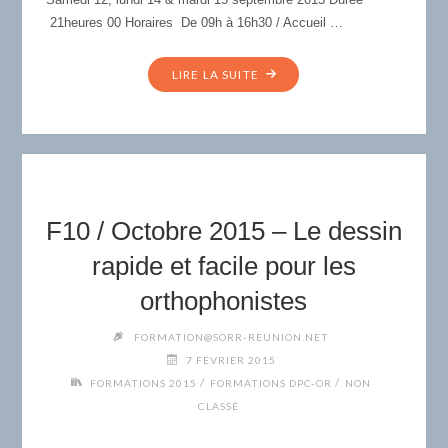
21heures 00 Horaires De 09h à 16h30 / Accueil …
"F9
LIRE LA SUITE
/
SEPTEMBRE
2015
–
ACTUALITÉS
DE
F10 / Octobre 2015 – Le dessin
L’INTERVENTION
ORTHOPHONIQUE
rapide et facile pour les
AUPRÈS
orthophonistes
DES
APHASIQUES
FORMATION@SORR-REUNION.NET
ET
7 FÉVRIER 2015
DE
/
/
FORMATIONS 2015
FORMATIONS DPC-OR
NON
LEUR
CLASSÉ
ENTOURAGE
: