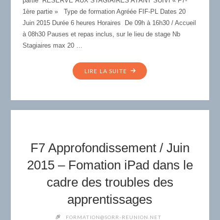
partie RÉSERVÉ AUX STAGIAIRES AYANT SUIVI « F7-
1ère partie » Type de formation Agréée FIF-PL Dates 20
Juin 2015 Durée 6 heures Horaires De 09h à 16h30 / Accueil
à 08h30 Pauses et repas inclus, sur le lieu de stage Nb
Stagiaires max 20 …
"F7
LIRE LA SUITE
2ÈME
PARTIE
/
JUIN
2015
:
F7 Approfondissement / Juin
FORMATION
IPAD"
2015 – Fomation iPad dans le
cadre des troubles des
apprentissages
FORMATION@SORR-REUNION.NET