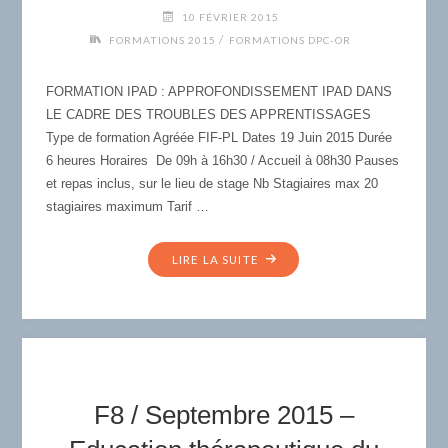
10 FÉVRIER 2015
/
FORMATIONS 2015
FORMATIONS DPC-OR
FORMATION IPAD : APPROFONDISSEMENT IPAD DANS
LE CADRE DES TROUBLES DES APPRENTISSAGES
Type de formation Agréée FIF-PL Dates 19 Juin 2015 Durée
6 heures Horaires De 09h à 16h30 / Accueil à 08h30 Pauses
et repas inclus, sur le lieu de stage Nb Stagiaires max 20
stagiaires maximum Tarif …
"F7
LIRE LA SUITE
APPROFONDISSEMENT
/
JUIN
2015
–
FOMATION
F8 / Septembre 2015 –
IPAD
DANS