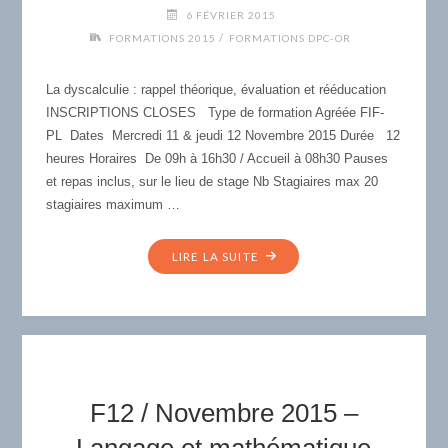
ORTHOPHONISTES"
6 FÉVRIER 2015
/
FORMATIONS 2015
FORMATIONS DPC-OR
La dyscalculie : rappel théorique, évaluation et rééducation
INSCRIPTIONS CLOSES Type de formation Agréée FIF-
PL Dates Mercredi 11 & jeudi 12 Novembre 2015 Durée 12
heures Horaires De 09h à 16h30 / Accueil à 08h30 Pauses
et repas inclus, sur le lieu de stage Nb Stagiaires max 20
stagiaires maximum …
"F11
LIRE LA SUITE
/
NOVEMBRE
2015
–
LA
DYSCALCULIE
F12 / Novembre 2015 –
:
RAPPEL
Langage et mathématique