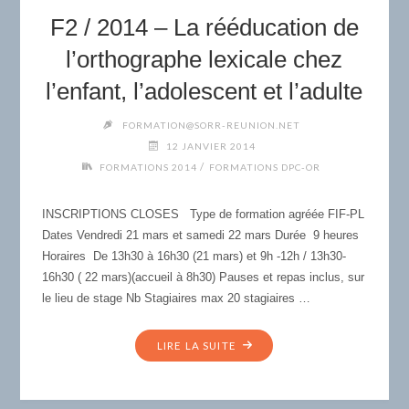
APPRENDRE
F2 / 2014 – La rééducation de
–
20
l’orthographe lexicale chez
&
l’enfant, l’adolescent et l’adulte
21
MARS"
FORMATION@SORR-REUNION.NET
12 JANVIER 2014
/
FORMATIONS 2014
FORMATIONS DPC-OR
INSCRIPTIONS CLOSES Type de formation agréée FIF-PL
Dates Vendredi 21 mars et samedi 22 mars Durée 9 heures
Horaires De 13h30 à 16h30 (21 mars) et 9h -12h / 13h30-
16h30 ( 22 mars)(accueil à 8h30) Pauses et repas inclus, sur
le lieu de stage Nb Stagiaires max 20 stagiaires …
"F2
LIRE LA SUITE
/
2014
–