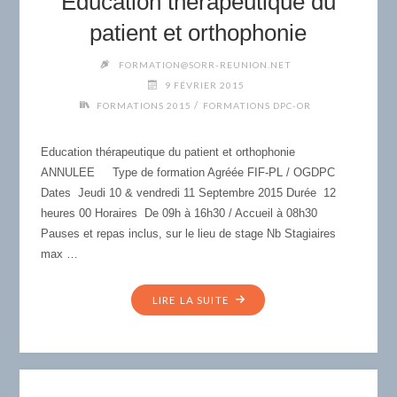
Education thérapeutique du
LE
patient et orthophonie
CADRE
DES
FORMATION@SORR-REUNION.NET
TROUBLES
9 FÉVRIER 2015
DES
/
FORMATIONS 2015
FORMATIONS DPC-OR
APPRENTISSAGES"
Education thérapeutique du patient et orthophonie
ANNULEE Type de formation Agréée FIF-PL / OGDPC
Dates Jeudi 10 & vendredi 11 Septembre 2015 Durée 12
heures 00 Horaires De 09h à 16h30 / Accueil à 08h30
Pauses et repas inclus, sur le lieu de stage Nb Stagiaires
max …
"F8
LIRE LA SUITE
/
SEPTEMBRE
2015
–