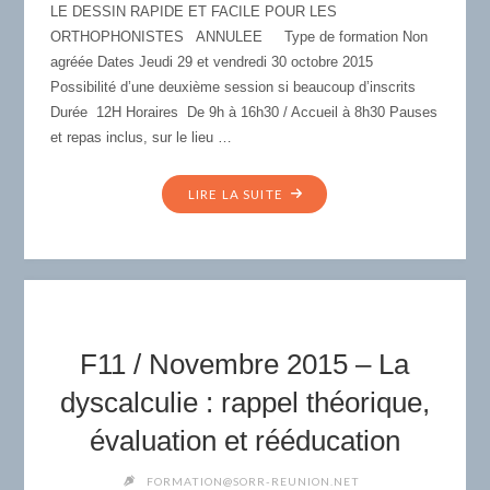
LE DESSIN RAPIDE ET FACILE POUR LES
DE
ORTHOPHONISTES ANNULEE Type de formation Non
L’ÉVALUATION
agréée Dates Jeudi 29 et vendredi 30 octobre 2015
À
Possibilité d’une deuxième session si beaucoup d’inscrits
LA
Durée 12H Horaires De 9h à 16h30 / Accueil à 8h30 Pauses
RÉÉDUCATION
et repas inclus, sur le lieu …
DES
APHASIES"
"F10
LIRE LA SUITE
/
OCTOBRE
2015
–
LE
DESSIN
F11 / Novembre 2015 – La
RAPIDE
ET
dyscalculie : rappel théorique,
FACILE
évaluation et rééducation
POUR
LES
FORMATION@SORR-REUNION.NET