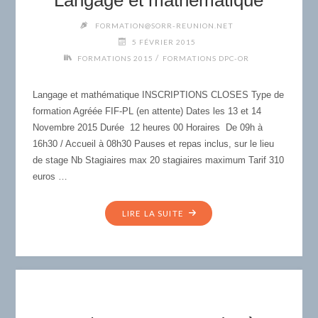
THÉORIQUE,
FORMATION@SORR-REUNION.NET
ÉVALUATION
5 FÉVRIER 2015
ET
/
FORMATIONS 2015
FORMATIONS DPC-OR
RÉÉDUCATION"
Langage et mathématique INSCRIPTIONS CLOSES Type de
formation Agréée FIF-PL (en attente) Dates les 13 et 14
Novembre 2015 Durée 12 heures 00 Horaires De 09h à
16h30 / Accueil à 08h30 Pauses et repas inclus, sur le lieu
de stage Nb Stagiaires max 20 stagiaires maximum Tarif 310
euros …
"F12
LIRE LA SUITE
/
NOVEMBRE
2015
–
LANGAGE
ET